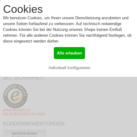
0
Cookies
Toggle
Menü
navigation
Wir benutzen Cookies, um Ihnen unsere Dienstleistung anzubieten und
unsere Seiten fortlaufend zu verbessern. Auf technisch notwendige
Cookies können Sie bei der Nutzung unseres Shops keinen Einfluß
nehmen. Für alle anderen Cookies können Sie nachfolgend festlegen, ob
NMT MINI PLUS
diese eingesetzt werden dürfen.
»
Start
»
NMT MINI PLUS
Alle erlauben
Individuell konfigurieren
MIT SICHERHEIT
KÄUFERSCHUTZ
BIS 20.000 EURO JE KAUF!
KUNDENBEWERTUNGEN