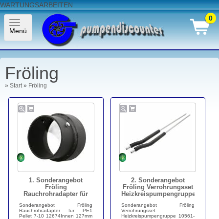
WARTUNGSARBEITEN
0
Toggle
Menü
navigation
Fröling
»
Start
»
Fröling
1. Sonderangebot
2. Sonderangebot
Fröling
Fröling Verrohrungsset
Rauchrohradapter für
Heizkreispumpengruppe
PE1 Pellet 7-10 12674
10561
Sonderangebot Fröling
Sonderangebot Fröling
Rauchrohradapter für PE1
Verrohrungsset
Pellet 7-10 12674Innen 127mm
Heizkreispumpengruppe 10561-