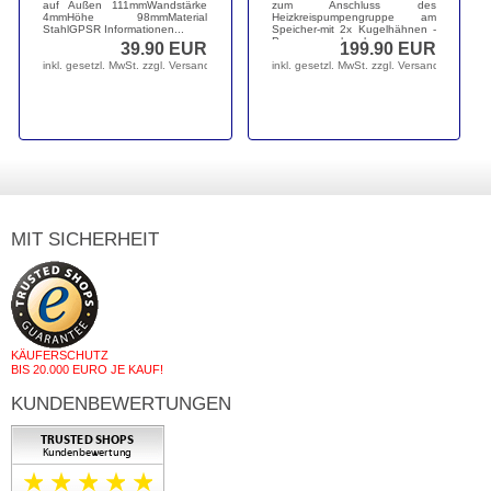
auf Außen 111mmWandstärke
zum Anschluss des
4mmHöhe 98mmMaterial
Heizkreispumpengruppe am
StahlGPSR Informationen...
Speicher-mit 2x Kugelhähnen -
Pumpenverschraubungen...
39.90 EUR
199.90 EUR
inkl. gesetzl. MwSt. zzgl. Versandkosten
inkl. gesetzl. MwSt. zzgl. Versandkosten
MIT SICHERHEIT
KÄUFERSCHUTZ
BIS 20.000 EURO JE KAUF!
KUNDENBEWERTUNGEN