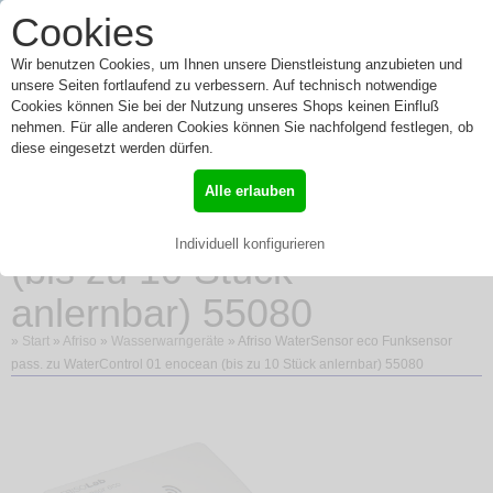
0
Cookies
Toggle
Menü
navigation
Wir benutzen Cookies, um Ihnen unsere Dienstleistung anzubieten und
unsere Seiten fortlaufend zu verbessern. Auf technisch notwendige
Cookies können Sie bei der Nutzung unseres Shops keinen Einfluß
nehmen. Für alle anderen Cookies können Sie nachfolgend festlegen, ob
Afriso WaterSensor eco
diese eingesetzt werden dürfen.
Funksensor pass. zu
Alle erlauben
WaterControl 01 enocean
Individuell konfigurieren
(bis zu 10 Stück
anlernbar) 55080
»
Start
»
Afriso
»
Wasserwarngeräte
» Afriso WaterSensor eco Funksensor
pass. zu WaterControl 01 enocean (bis zu 10 Stück anlernbar) 55080