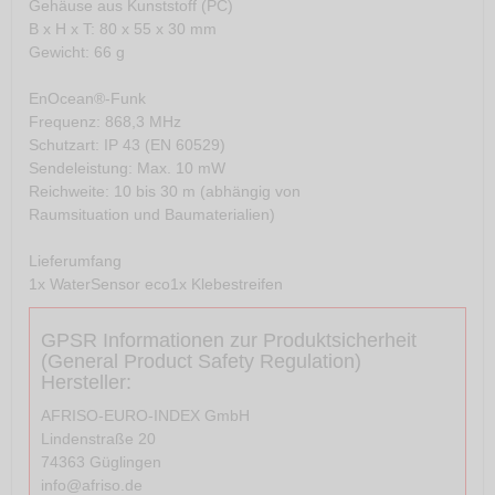
Gehäuse aus Kunststoff (PC)
B x H x T: 80 x 55 x 30 mm
Gewicht: 66 g
EnOcean®-Funk
Frequenz: 868,3 MHz
Schutzart: IP 43 (EN 60529)
Sendeleistung: Max. 10 mW
Reichweite: 10 bis 30 m (abhängig von
Raumsituation und Baumaterialien)
Lieferumfang
1x WaterSensor eco1x Klebestreifen
GPSR Informationen zur Produktsicherheit
(General Product Safety Regulation)
Hersteller:
AFRISO-EURO-INDEX GmbH
Lindenstraße 20
74363 Güglingen
info@afriso.de