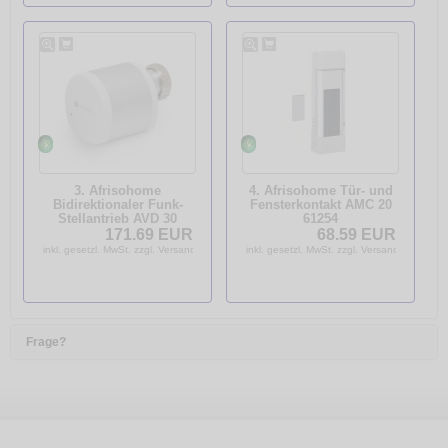
3. Afrisohome
4. Afrisohome Tür- und
Bidirektionaler Funk-
Fensterkontakt AMC 20
Stellantrieb AVD 30
61254
keine Stromquelle nötig
171.69 EUR
68.59 EUR
M 30x1,5 EnOcean
inkl. gesetzl. MwSt. zzgl. Versandkosten
inkl. gesetzl. MwSt. zzgl. Versandkosten
75008
Frage?