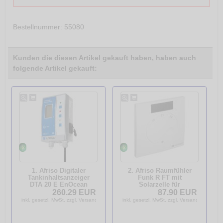
Bestellnummer
: 55080
Kunden die diesen Artikel gekauft haben, haben auch
folgende Artikel gekauft:
1. Afriso Digitaler
2. Afriso Raumfühler
Tankinhaltsanzeiger
Funk R FT mit
DTA 20 E EnOcean
Solarzelle für
Tankinhaltsanzeiger für
CosiTherm Funk
260.29 EUR
87.90 EUR
Heizöl/Wasser 52146
Einzelraum-
inkl. gesetzl. MwSt. zzgl. Versandkosten
inkl. gesetzl. MwSt. zzgl. Versandkosten
Temperaturreglung
78111