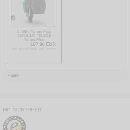
5. Wilo Yonos Pico
25/1-6 130 4215516
Yonos Pico
Heizungspumpe
197.90 EUR
Hocheffizienzpumpe
inkl. gesetzl. MwSt. zzgl. Versandkosten
EEI 0,20 Pumpe
Frage?
MIT SICHERHEIT