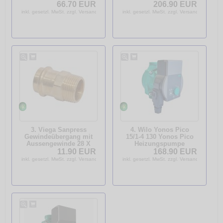
bis 50 Ltr.3bar mit
2,5 Ultraschallzähler
66.70 EUR
206.90 EUR
Isolierung 77932
Eichjahr 2026
inkl. gesetzl. MwSt. zzgl. Versandkosten
inkl. gesetzl. MwSt. zzgl. Versandkosten
3. Viega Sanpress
4. Wilo Yonos Pico
Gewindeübergang mit
15/1-4 130 Yonos Pico
Aussengewinde 28 X
Heizungspumpe
1"Modell 2211 106508
4215511
11.90 EUR
168.90 EUR
Hocheffizienzpumpe
inkl. gesetzl. MwSt. zzgl. Versandkosten
inkl. gesetzl. MwSt. zzgl. Versandkosten
EEI 0,20