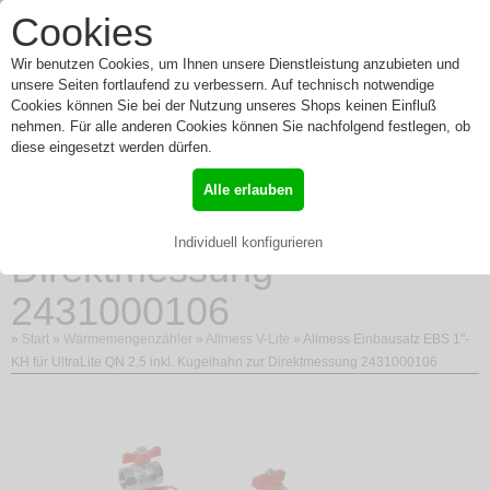
0
Cookies
Toggle
Menü
navigation
Wir benutzen Cookies, um Ihnen unsere Dienstleistung anzubieten und
unsere Seiten fortlaufend zu verbessern. Auf technisch notwendige
Cookies können Sie bei der Nutzung unseres Shops keinen Einfluß
nehmen. Für alle anderen Cookies können Sie nachfolgend festlegen, ob
Allmess Einbausatz EBS
diese eingesetzt werden dürfen.
1"-KH für UltraLite QN 2,5
Alle erlauben
inkl. Kugelhahn zur
Individuell konfigurieren
Direktmessung
2431000106
»
Start
»
Wärmemengenzähler
»
Allmess V-Lite
» Allmess Einbausatz EBS 1"-
KH für UltraLite QN 2,5 inkl. Kugelhahn zur Direktmessung 2431000106