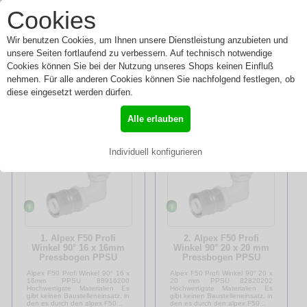
0
Cookies
Toggle
Menü
navigation
Wir benutzen Cookies, um Ihnen unsere Dienstleistung anzubieten und
unsere Seiten fortlaufend zu verbessern. Auf technisch notwendige
Cookies können Sie bei der Nutzung unseres Shops keinen Einfluß
nehmen. Für alle anderen Cookies können Sie nachfolgend festlegen, ob
Winkel 90° PPSU
diese eingesetzt werden dürfen.
»
Start
»
Winkel 90° PPSU
Alle erlauben
Individuell konfigurieren
1. Alpex F50 Profi
2. Alpex F50 Profi
Winkel 90° 16 x 16mm
Winkel 90° 20 x 20 mm
Pressbogen PPSU
Pressbogen PPSU
88916200
82820202
Alpex F50 Profi Winkel 90° 16 x
Alpex F50 Profi Winkel 90° 20 x
16mm PPSU 88916200
20 mm PPSU 82820202
Hochwertigste Materialien Es
Hochwertigste Materialien Es
gibt keinen Baustelleneinsatz, in
gibt keinen Baustelleneinsatz, in
den es durch den alpex F50...
den es durch den alpex F50...