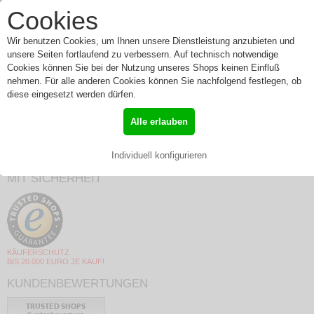
0
Cookies
Toggle
Menü
navigation
Wir benutzen Cookies, um Ihnen unsere Dienstleistung anzubieten und
unsere Seiten fortlaufend zu verbessern. Auf technisch notwendige
Cookies können Sie bei der Nutzung unseres Shops keinen Einfluß
nehmen. Für alle anderen Cookies können Sie nachfolgend festlegen, ob
HEP 25-...
diese eingesetzt werden dürfen.
»
Start
»
HEP 25-...
Alle erlauben
Individuell konfigurieren
MIT SICHERHEIT
KÄUFERSCHUTZ
BIS 20.000 EURO JE KAUF!
KUNDENBEWERTUNGEN