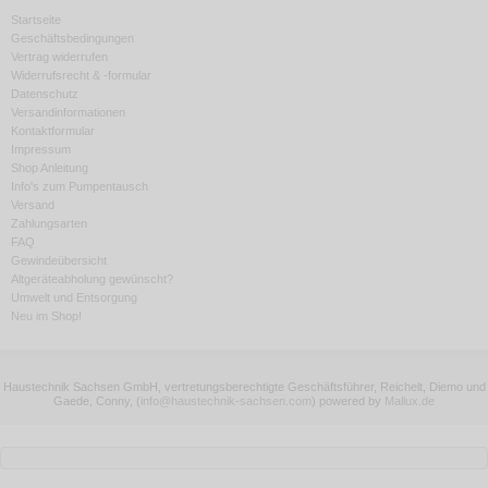
Startseite
Geschäftsbedingungen
Vertrag widerrufen
Widerrufsrecht & -formular
Datenschutz
Versandinformationen
Kontaktformular
Impressum
Shop Anleitung
Info's zum Pumpentausch
Versand
Zahlungsarten
FAQ
Gewindeübersicht
Altgeräteabholung gewünscht?
Umwelt und Entsorgung
Neu im Shop!
Haustechnik Sachsen GmbH, vertretungsberechtigte Geschäftsführer, Reichelt, Diemo und
Gaede, Conny,
(
info@haustechnik-sachsen.com
)
powered by
Mallux.de