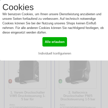
0
Cookies
Toggle
Menü
navigation
Wir benutzen Cookies, um Ihnen unsere Dienstleistung anzubieten und
unsere Seiten fortlaufend zu verbessern. Auf technisch notwendige
Cookies können Sie bei der Nutzung unseres Shops keinen Einfluß
nehmen. Für alle anderen Cookies können Sie nachfolgend festlegen, ob
Steuerungen
diese eingesetzt werden dürfen.
»
Start
»
Steuerungen
Alle erlauben
Sortierung:
Individuell konfigurieren
1. Varem Druckschalter
2. Italtecnica
V/M5 Drucksteuerung 1-
Druckschalter PM/5
5 bar für
Drucksteuerung 1-5 bar
Hauswasserwerke mit
für Hauswasserwerke
Artnr.
Artnr.
Gefäß 1~/230V
mit Gefäß 1~/230V
ACPSWVM5MN000000Varem
ACPSWVM5MN000000Italtecnica