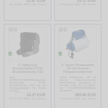
22.87 EUR
24.37 EUR
inkl. gesetzl. MwSt. zzgl. Versandkosten
inkl. gesetzl. MwSt. zzgl. Versandkosten
5. Italtecnica
6. Varem Powervarem
Druckschalter PT/12
19l mit Inverter
Drucksteuerung 3-12
Frequenzumformer
bar für
Wechselrichter
Artnr.
Varem Powervarem 19l mit
Hauswasserwerke mit
Steuerung für Pumpen
ACPSWT12TR000000Italtecnica
Inverter Frequenzumformer
Gefäß 3~/400V
230V
Druckschalter PT/12
Wechselrichter Steuerung für
Drucksteuerung 3-12 bar für
Pumpen 230V bis 1,1 kWArt.
Hauswasserwerke mit Gefäß
Nr.: PV019363S4000000Bitte
3~/400V
informieren...
(max.500V)Druckschalter...
24.37 EUR
389.90 EUR
inkl. gesetzl. MwSt. zzgl. Versandkosten
inkl. gesetzl. MwSt. zzgl. Versandkosten