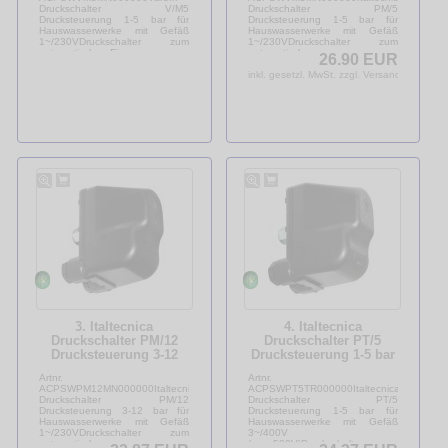
Druckschalter V/M5
Druckschalter PM/5
Drucksteuerung 1-5 bar für
Drucksteuerung 1-5 bar für
Hauswasserwerke mit Gefäß
Hauswasserwerke mit Gefäß
1~/230VDruckschalter zum
1~/230VDruckschalter zum
automatischen Ein-...
automatischen...
26.90 EUR
inkl. gesetzl. MwSt. zzgl. Versandkosten
3. Italtecnica
4. Italtecnica
Druckschalter PM/12
Druckschalter PT/5
Drucksteuerung 3-12
Drucksteuerung 1-5 bar
bar für
für Hauswasserwerke
Artnr.
Artnr.
Hauswasserwerke mit
mit Gefäß 3~/400V
ACPSWPM12MN000000Italtecnica
ACPSWPT5TR000000Italtecnica
Gefäß 1~/230V
Druckschalter PM/12
Druckschalter PT/5
Drucksteuerung 3-12 bar für
Drucksteuerung 1-5 bar für
Hauswasserwerke mit Gefäß
Hauswasserwerke mit Gefäß
1~/230VDruckschalter zum
3~/400V
automatischen...
(max.500V)Druckschalter zum...