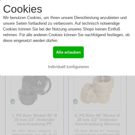
0
Cookies
Toggle
Menü
navigation
Wir benutzen Cookies, um Ihnen unsere Dienstleistung anzubieten und
unsere Seiten fortlaufend zu verbessern. Auf technisch notwendige
Cookies können Sie bei der Nutzung unseres Shops keinen Einfluß
nehmen. Für alle anderen Cookies können Sie nachfolgend festlegen, ob
Winkel
diese eingesetzt werden dürfen.
»
Start
»
Winkel
Alle erlauben
Sortierung:
Individuell konfigurieren
1. PE-Rohr Winkel 90° Ø
2. PE-Rohr 90° Winkel Ø
20 mm 1/2" Verbinder
20 mm 1/2" Verbinder
Verschraubung PP
Verschraubung Messing
Polypropylen
MS 58 DVGW
PE Rohr Winkel Verbinder 2x
PE Rohr Winkel 90° Verbinder
Verschraubung aus PP Ø 20
Verschraubung aus Messing MS