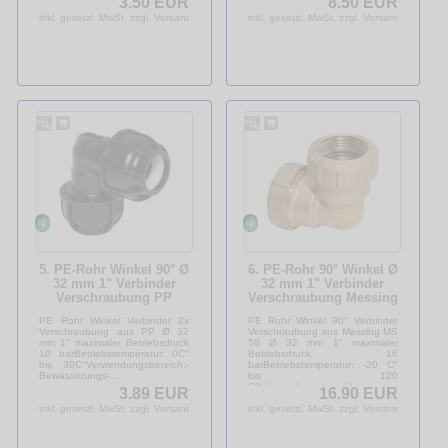
3.50 EUR
8.50 EUR
Bewässerungs-...
inkl. gesetzl. MwSt. zzgl. Versandkosten
inkl. gesetzl. MwSt. zzgl. Versandkosten
5. PE-Rohr Winkel 90° Ø
6. PE-Rohr 90° Winkel Ø
32 mm 1" Verbinder
32 mm 1" Verbinder
Verschraubung PP
Verschraubung Messing
Polypropylen
MS 58 DVGW
PE Rohr Winkel Verbinder 2x
PE Rohr Winkel 90° Verbinder
Verschraubung aus PP Ø 32
Verschraubung aus Messing MS
mm 1" maximaler Betriebsdruck
58 Ø 32 mm 1" maximaler
10 barBetriebstemperatur: 0C°
Betriebsdruck 16
bis 30C°Verwendungsbereich:-
barBetriebstemperatur: -20 C°
Bewässerungs-...
bis 120
C°Verwendungsbereich:-
3.89 EUR
16.90 EUR
Bewässerungs-...
inkl. gesetzl. MwSt. zzgl. Versandkosten
inkl. gesetzl. MwSt. zzgl. Versandkosten