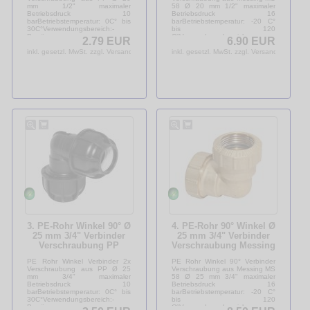
mm 1/2" maximaler
58 Ø 20 mm 1/2" maximaler
Betriebsdruck 10
Betriebsdruck 16
barBetriebstemperatur: 0C° bis
barBetriebstemperatur: -20 C°
30C°Verwendungsbereich:-
bis 120
Bewässerungs-...
C°Verwendungsbereich:-
2.79 EUR
6.90 EUR
Bewässerungs-...
inkl. gesetzl. MwSt. zzgl. Versandkosten
inkl. gesetzl. MwSt. zzgl. Versandkosten
3. PE-Rohr Winkel 90° Ø
4. PE-Rohr 90° Winkel Ø
25 mm 3/4" Verbinder
25 mm 3/4" Verbinder
Verschraubung PP
Verschraubung Messing
Polypropylen
MS 58 DVGW
PE Rohr Winkel Verbinder 2x
PE Rohr Winkel 90° Verbinder
Verschraubung aus PP Ø 25
Verschraubung aus Messing MS
mm 3/4" maximaler
58 Ø 25 mm 3/4" maximaler
Betriebsdruck 10
Betriebsdruck 16
barBetriebstemperatur: 0C° bis
barBetriebstemperatur: -20 C°
30C°Verwendungsbereich:-
bis 120
Bewässerungs-...
C°Verwendungsbereich:-