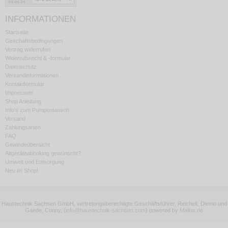
INFORMATIONEN
Startseite
Geschäftsbedingungen
Vertrag widerrufen
Widerrufsrecht & -formular
Datenschutz
Versandinformationen
Kontaktformular
Impressum
Shop Anleitung
Info's zum Pumpentausch
Versand
Zahlungsarten
FAQ
Gewindeübersicht
Altgeräteabholung gewünscht?
Umwelt und Entsorgung
Neu im Shop!
Haustechnik Sachsen GmbH, vertretungsberechtigte Geschäftsführer, Reichelt, Diemo und
Gaede, Conny,
(
info@haustechnik-sachsen.com
)
powered by
Mallux.de