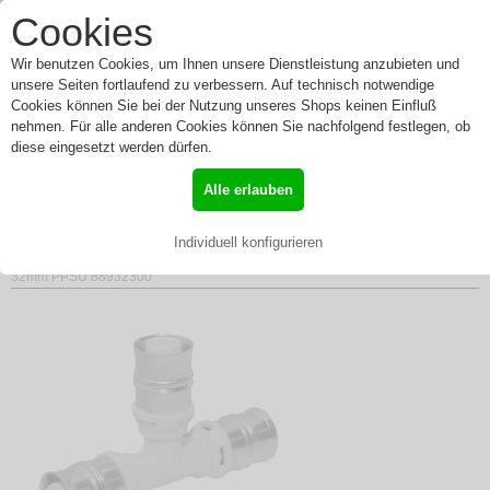
0
Cookies
Toggle
Menü
navigation
Wir benutzen Cookies, um Ihnen unsere Dienstleistung anzubieten und
unsere Seiten fortlaufend zu verbessern. Auf technisch notwendige
Cookies können Sie bei der Nutzung unseres Shops keinen Einfluß
nehmen. Für alle anderen Cookies können Sie nachfolgend festlegen, ob
Alpex F50 Profi T-Stück 32
diese eingesetzt werden dürfen.
x 32 x 32mm PPSU
Alle erlauben
88932300
Individuell konfigurieren
»
Start
»
alpex F 50 PROFI
»
T-Stück PPSU
» Alpex F50 Profi T-Stück 32 x 32 x
32mm PPSU 88932300