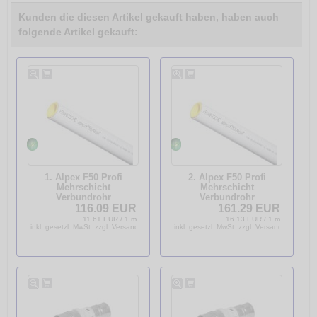
Kunden die diesen Artikel gekauft haben, haben auch
folgende Artikel gekauft:
1. Alpex F50 Profi
2. Alpex F50 Profi
Mehrschicht
Mehrschicht
Verbundrohr
Verbundrohr
Aluverbundrohr 2x
Aluverbundrohr 2x
116.09 EUR
161.29 EUR
Stange 5m (10m) 16x2,0
Stange a 5m (10m)
11.61 EUR / 1 m
16.13 EUR / 1 m
83516005
32x3,0 83532005
inkl. gesetzl. MwSt. zzgl. Versandkosten
inkl. gesetzl. MwSt. zzgl. Versandkosten