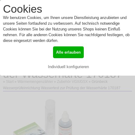
0
Cookies
Toggle
Menü
navigation
Wir benutzen Cookies, um Ihnen unsere Dienstleistung anzubieten und
unsere Seiten fortlaufend zu verbessern. Auf technisch notwendige
Cookies können Sie bei der Nutzung unseres Shops keinen Einfluß
nehmen. Für alle anderen Cookies können Sie nachfolgend festlegen, ob
Grünbeck
diese eingesetzt werden dürfen.
Wasserprüfeinrichtung
Alle erlauben
Wassertest zur Prüfung
Individuell konfigurieren
der Wasserhärte 170187
»
Start
»
Wärmemengenzähler
»
Zubehör VGX/GSX
» Grünbeck
Wasserprüfeinrichtung Wassertest zur Prüfung der Wasserhärte 170187