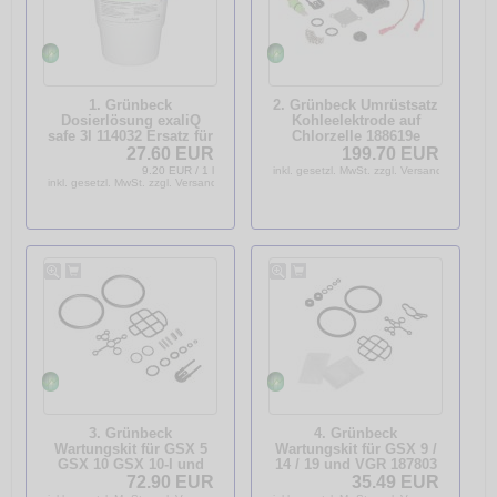
1. Grünbeck
2. Grünbeck Umrüstsatz
Dosierlösung exaliQ
Kohleelektrode auf
safe 3l 114032 Ersatz für
Chlorzelle 188619e
Exados grün ST u. rot
27.60 EUR
199.70 EUR
9.20 EUR / 1 l
inkl. gesetzl. MwSt. zzgl. Versandkosten
inkl. gesetzl. MwSt. zzgl. Versandkosten
3. Grünbeck
4. Grünbeck
Wartungskit für GSX 5
Wartungskit für GSX 9 /
GSX 10 GSX 10-I und
14 / 19 und VGR 187803
GSX plus Wartungsset
Wartungsset 187 803
72.90 EUR
35.49 EUR
187650E