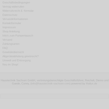
Geschäftsbedingungen
Vertrag widerrufen
Widerrufsrecht & -formular
Datenschutz
Versandinformationen
Kontaktformular
Impressum
Shop Anleitung
Info's zum Pumpentausch
Versand
Zahlungsarten
FAQ
Gewindeübersicht
Altgeräteabholung gewünscht?
Umwelt und Entsorgung
Neu im Shop!
Haustechnik Sachsen GmbH, vertretungsberechtigte Geschäftsführer, Reichelt, Diemo und
Gaede, Conny,
(
info@haustechnik-sachsen.com
)
powered by
Mallux.de