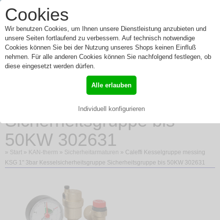
0
Cookies
Toggle
Menü
navigation
Wir benutzen Cookies, um Ihnen unsere Dienstleistung anzubieten und
unsere Seiten fortlaufend zu verbessern. Auf technisch notwendige
Cookies können Sie bei der Nutzung unseres Shops keinen Einfluß
nehmen. Für alle anderen Cookies können Sie nachfolgend festlegen, ob
Caleffi Kesselgruppe
diese eingesetzt werden dürfen.
messing KSG 1" 3bar
Alle erlauben
Kesselsicherheitsgruppe
Individuell konfigurieren
Sicherheitsgruppe bis
50KW 302631
»
Start
»
KAN-therm
»
Sicherheitarmaturen
» Caleffi Kesselgruppe messing
KSG 1" 3bar Kesselsicherheitsgruppe Sicherheitsgruppe bis 50KW 302631