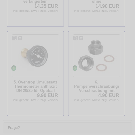
verlängertem
ohne
Knebelgriff 1077108
Schwerkraftbremse
14.35 EUR
14.90 EUR
"Optibal P" DN 25 1"IG
inkl. gesetzl. MwSt. zzgl. Versandkosten
inkl. gesetzl. MwSt. zzgl. Versandkosten
x G 1 1/2" ohne
Überwurf
5. Oventrop Umrüstsatz
6.
Thermometer anthrazit
Pumpenverschraubungssatz
DN 20/25 für Optiball
Verschraubung mit
Kugelhahn 1077182
Dichtungen DN 25 G1
9.90 EUR
4.90 EUR
1/2" x 1" IG
inkl. gesetzl. MwSt. zzgl. Versandkosten
inkl. gesetzl. MwSt. zzgl. Versandkosten
Frage?