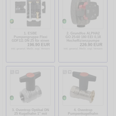
1. ESBE
2. Grundfos ALPHA2
Pumpengruppe Flexi
GO 25-60 180 EEI 0,18
GDF111 DN 25 für einen
Hocheffizienzpumpe
ungemischten Kreis
Autoadapt Bluetooth
196.90 EUR
226.90 EUR
ohne Pumpe 61200100
inkl. Dämmschale
inkl. gesetzl. MwSt. zzgl. Versandkosten
inkl. gesetzl. MwSt. zzgl. Versandkosten
3. Oventrop Optibal DN
4. Oventrop
25 Kugelhahn 1" mit
Pumpenkugelhahn