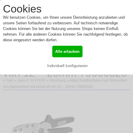
0
Cookies
Toggle
Menü
navigation
Wir benutzen Cookies, um Ihnen unsere Dienstleistung anzubieten und
unsere Seiten fortlaufend zu verbessern. Auf technisch notwendige
Cookies können Sie bei der Nutzung unseres Shops keinen Einfluß
nehmen. Für alle anderen Cookies können Sie nachfolgend festlegen, ob
Alpex Kombischere zum
diese eingesetzt werden dürfen.
Schneiden von
Alle erlauben
Alpexrohren mit einem Ø
Individuell konfigurieren
von 12 – 20mm 79000320
»
Start
»
alpex F 50 PROFI
»
Werkzeug
» Alpex Kombischere zum Schneiden
von Alpexrohren mit einem Ø von 12 – 20mm 79000320