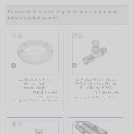
Kunden die diesen Artikel gekauft haben, haben auch
folgende Artikel gekauft:
1. Alpex F50 Profi
2. Alpex Plus T-Stück
Mehrschicht
PPSU 20 x 16 x 20mm
Verbundrohr
Steckfitting PPSU
Aluverbundrohr im
88320330
219.90 EUR
12.39 EUR
100m Ring 16x2,0
2.20 EUR / 1 m
inkl. gesetzl. MwSt. zzgl. Versandkosten
83516400
inkl. gesetzl. MwSt. zzgl. Versandkosten