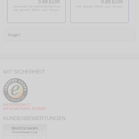
Stopfen
Stopfen
0.89 EUR
0.89 EUR
Gewindestopfen
Gewindestopfen
Dauerwilo mit extrem flacher Pumpenkennlinie
inkl. gesetzl. MwSt. zzgl. Versandkosten
Abdrückstopfen
Abdrückstopfen
inkl. gesetzl. MwSt. zzgl. Versandkosten
Frage?
MIT SICHERHEIT
KÄUFERSCHUTZ
BIS 20.000 EURO JE KAUF!
KUNDENBEWERTUNGEN