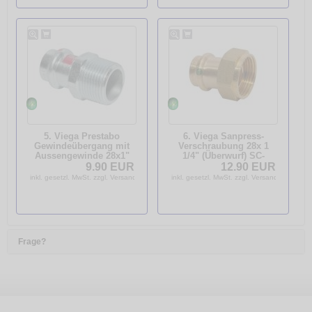
5. Viega Prestabo
6. Viega Sanpress-
Gewindeübergang mit
Verschraubung 28x 1
Aussengewinde 28x1"
1/4" (Überwurf) SC-
Präzisionsstahl mit SC-
Contur flachdichtend
9.90 EUR
12.90 EUR
Contur 559045
28xG11/4 265700
inkl. gesetzl. MwSt. zzgl. Versandkosten
inkl. gesetzl. MwSt. zzgl. Versandkosten
Frage?