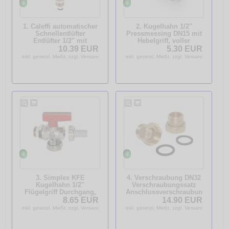
1. Caleffi automatischer
2. Kugelhahn 1/2"
Schnellentlüfter
Pressmessing DN15 mit
Entlüfter 1/2" mit
Hebelgriff, voller
Absperrung für Heizung
Durchgang
10.39 EUR
5.30 EUR
Heizkreis 502140
inkl. gesetzl. MwSt. zzgl. Versandkosten
inkl. gesetzl. MwSt. zzgl. Versandkosten
3. Simplex KFE
4. Verschraubung DN32
Kugelhahn 1/2"
Verschraubungssatz
Flügelgriff Durchgang,
Anschlussverschraubung
mit Schlauchtülle
G 1 1/4" x 1" AG
8.65 EUR
14.90 EUR
selbstdichtend, vern.
messing flachdichtend
inkl. gesetzl. MwSt. zzgl. Versandkosten
inkl. gesetzl. MwSt. zzgl. Versandkosten
F10638