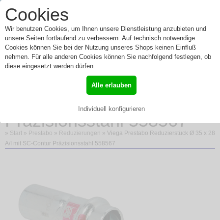
0
Cookies
Toggle
Menü
navigation
Wir benutzen Cookies, um Ihnen unsere Dienstleistung anzubieten und
unsere Seiten fortlaufend zu verbessern. Auf technisch notwendige
Cookies können Sie bei der Nutzung unseres Shops keinen Einfluß
nehmen. Für alle anderen Cookies können Sie nachfolgend festlegen, ob
Viega Prestabo
diese eingesetzt werden dürfen.
Reduzierstück Ø 35 x 28
Alle erlauben
A/I mit SC-Contur
Individuell konfigurieren
Präzisionsstahl 558567
»
Start
»
Prestabo
»
Reduzierungen
» Viega Prestabo Reduzierstück Ø 35 x 28
A/I mit SC-Contur Präzisionsstahl 558567