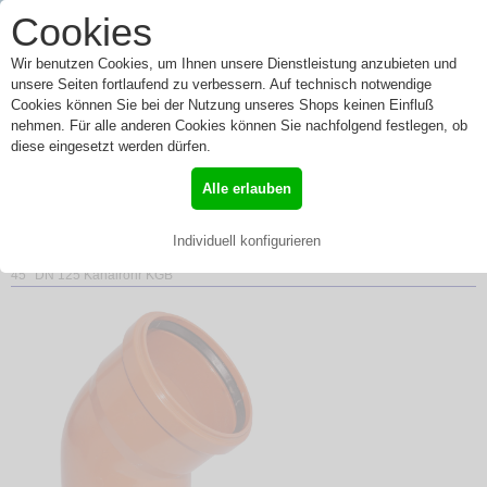
0
Cookies
Toggle
Menü
navigation
Wir benutzen Cookies, um Ihnen unsere Dienstleistung anzubieten und
unsere Seiten fortlaufend zu verbessern. Auf technisch notwendige
Cookies können Sie bei der Nutzung unseres Shops keinen Einfluß
nehmen. Für alle anderen Cookies können Sie nachfolgend festlegen, ob
KG Bogen mit Muffe und
diese eingesetzt werden dürfen.
Gummidichtung 45° DN
Alle erlauben
125 Kanalrohr KGB
Individuell konfigurieren
»
Start
»
KG Kunststoff
»
KG Bogen
» KG Bogen mit Muffe und Gummidichtung
45° DN 125 Kanalrohr KGB