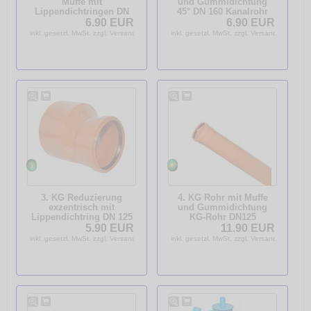
Muffe mit
und Gummidichtung
Lippendichtringen DN
45° DN 160 Kanalrohr
125 für Kanalrohr
KGB
6.90 EUR
6.90 EUR
inkl. gesetzl. MwSt. zzgl. Versandkosten
inkl. gesetzl. MwSt. zzgl. Versandkosten
3. KG Reduzierung
4. KG Rohr mit Muffe
exzentrisch mit
und Gummidichtung
Lippendichtring DN 125
KG-Rohr DN125
/ 160 für Kanalrohr KGR
1000mm Kanalrohr
5.90 EUR
11.90 EUR
KGEM
inkl. gesetzl. MwSt. zzgl. Versandkosten
inkl. gesetzl. MwSt. zzgl. Versandkosten