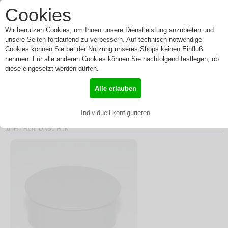
0
Cookies
Toggle
Menü
navigation
Wir benutzen Cookies, um Ihnen unsere Dienstleistung anzubieten und
unsere Seiten fortlaufend zu verbessern. Auf technisch notwendige
Cookies können Sie bei der Nutzung unseres Shops keinen Einfluß
nehmen. Für alle anderen Cookies können Sie nachfolgend festlegen, ob
HT Endkappe Stopfen
diese eingesetzt werden dürfen.
Muffenstopfen für HT-Rohr
Alle erlauben
DN50 HTM
Individuell konfigurieren
»
Start
»
HT Kunststoff
»
HT Endkappe
» HT Endkappe Stopfen Muffenstopfen
für HT-Rohr DN50 HTM