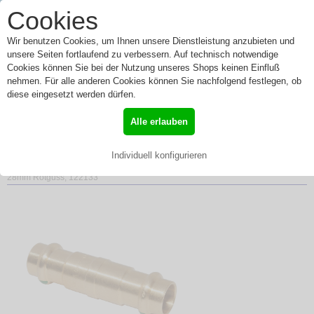
0
Cookies
Toggle
Menü
navigation
Wir benutzen Cookies, um Ihnen unsere Dienstleistung anzubieten und
unsere Seiten fortlaufend zu verbessern. Auf technisch notwendige
Cookies können Sie bei der Nutzung unseres Shops keinen Einfluß
nehmen. Für alle anderen Cookies können Sie nachfolgend festlegen, ob
Viega Schiebemuffe mit
diese eingesetzt werden dürfen.
SC Sanpress 2215.5 in
Alle erlauben
28mm Rotguss, 122133
Individuell konfigurieren
»
Start
»
Profipress
»
Muffen
» Viega Schiebemuffe mit SC Sanpress 2215.5 in
28mm Rotguss, 122133