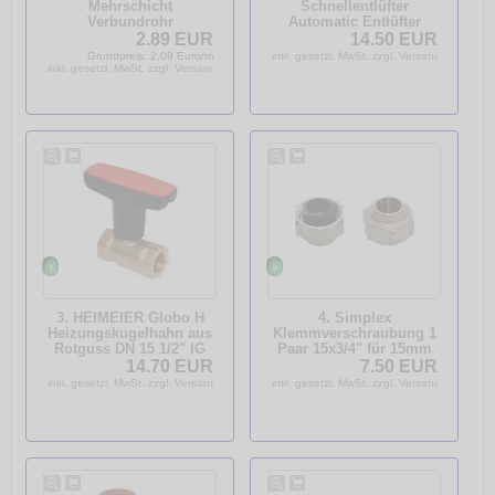
Mehrschicht
Schnellentlüfter
Verbundrohr
Automatic Entlüfter
Aluverbundrohr
Schwimmerentlüfter
2.89 EUR
14.50 EUR
Meterware 16x2,0
3/8" AG 27750
Grundpreis: 2,09 Euro/m
inkl. gesetzl. MwSt. zzgl. Versandkosten
83516400
inkl. gesetzl. MwSt. zzgl. Versandkosten
3. HEIMEIER Globo H
4. Simplex
Heizungskugelhahn aus
Klemmverschraubung 1
Rotguss DN 15 1/2" IG
Paar 15x3/4" für 15mm
0600-02.000
Kupferrohr
14.70 EUR
7.50 EUR
Weichstahlrohr
inkl. gesetzl. MwSt. zzgl. Versandkosten
inkl. gesetzl. MwSt. zzgl. Versandkosten
Edelstahlrohr F11170