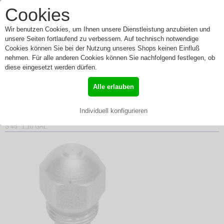
0
Cookies
Toggle
Menü
navigation
Wir benutzen Cookies, um Ihnen unsere Dienstleistung anzubieten und
unsere Seiten fortlaufend zu verbessern. Auf technisch notwendige
Cookies können Sie bei der Nutzung unseres Shops keinen Einfluß
nehmen. Für alle anderen Cookies können Sie nachfolgend festlegen, ob
Steinen Ölbrennerdüsen
diese eingesetzt werden dürfen.
Brennerdüse Öldüse Typ
Alle erlauben
S 45° 1,10 GAL
Individuell konfigurieren
»
Start
»
Steinen
»
S 45°
» Steinen Ölbrennerdüsen Brennerdüse Öldüse Typ
S 45° 1,10 GAL