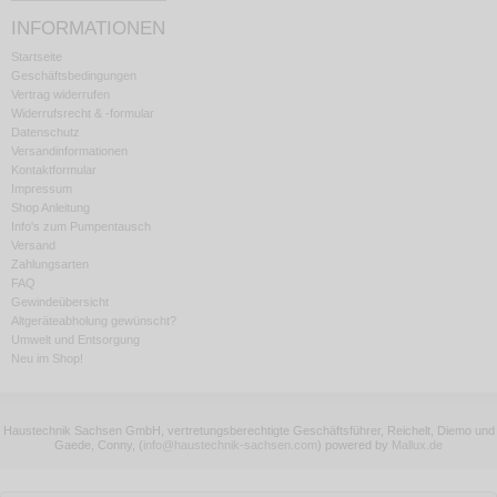
INFORMATIONEN
Startseite
Geschäftsbedingungen
Vertrag widerrufen
Widerrufsrecht & -formular
Datenschutz
Versandinformationen
Kontaktformular
Impressum
Shop Anleitung
Info's zum Pumpentausch
Versand
Zahlungsarten
FAQ
Gewindeübersicht
Altgeräteabholung gewünscht?
Umwelt und Entsorgung
Neu im Shop!
Haustechnik Sachsen GmbH, vertretungsberechtigte Geschäftsführer, Reichelt, Diemo und
Gaede, Conny,
(
info@haustechnik-sachsen.com
)
powered by
Mallux.de