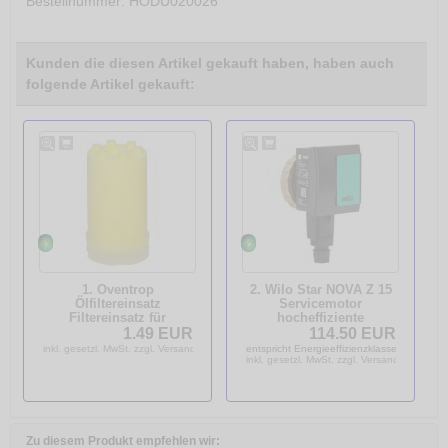
Bestellnummer
: HODU020026
Kunden die diesen Artikel gekauft haben, haben auch
folgende Artikel gekauft:
1. Oventrop
2. Wilo Star NOVA Z 15
Ölfiltereinsatz
Servicemotor
Filtereinsatz für
hocheffiziente
Heizölfilter SIKU 50 - 75
Zirkulationspumpe /
1.49 EUR
114.50 EUR
my 4026755152302
Trinkwasserpumpe
inkl. gesetzl. MwSt. zzgl. Versandkosten
entspricht Energieeffizienzklasse A
4132753
inkl. gesetzl. MwSt. zzgl. Versandkosten
Zu diesem Produkt empfehlen wir: