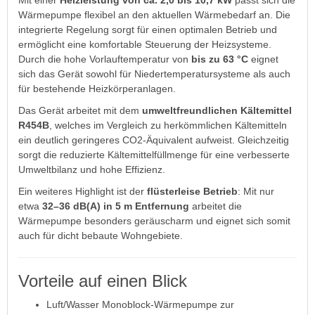
Mit einer
Heizleistung von ca. 2,0 bis 10,7 kW
passt sich die
Wärmepumpe flexibel an den aktuellen Wärmebedarf an. Die
integrierte Regelung sorgt für einen optimalen Betrieb und
ermöglicht eine komfortable Steuerung der Heizsysteme.
Durch die hohe Vorlauftemperatur von
bis zu 63 °C
eignet
sich das Gerät sowohl für Niedertemperatursysteme als auch
für bestehende Heizkörperanlagen.
Das Gerät arbeitet mit dem
umweltfreundlichen Kältemittel
R454B
, welches im Vergleich zu herkömmlichen Kältemitteln
ein deutlich geringeres CO2-Äquivalent aufweist. Gleichzeitig
sorgt die reduzierte Kältemittelfüllmenge für eine verbesserte
Umweltbilanz und hohe Effizienz.
Ein weiteres Highlight ist der
flüsterleise Betrieb
: Mit nur
etwa
32–36 dB(A) in 5 m Entfernung
arbeitet die
Wärmepumpe besonders geräuscharm und eignet sich somit
auch für dicht bebaute Wohngebiete.
Vorteile auf einen Blick
Luft/Wasser Monoblock-Wärmepumpe zur