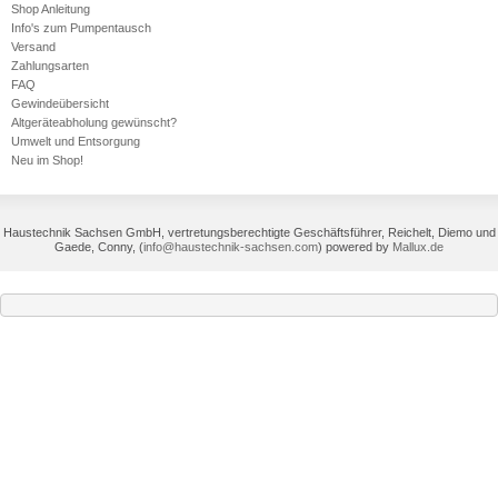
Shop Anleitung
Info's zum Pumpentausch
Versand
Zahlungsarten
FAQ
Gewindeübersicht
Altgeräteabholung gewünscht?
Umwelt und Entsorgung
Neu im Shop!
Haustechnik Sachsen GmbH, vertretungsberechtigte Geschäftsführer, Reichelt, Diemo und
Gaede, Conny,
(
info@haustechnik-sachsen.com
)
powered by
Mallux.de