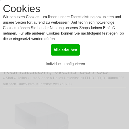
0
Cookies
Toggle
Menü
navigation
Wir benutzen Cookies, um Ihnen unsere Dienstleistung anzubieten und
unsere Seiten fortlaufend zu verbessern. Auf technisch notwendige
Cookies können Sie bei der Nutzung unseres Shops keinen Einfluß
nehmen. Für alle anderen Cookies können Sie nachfolgend festlegen, ob
Helios Umlenkstück FLÜB
diese eingesetzt werden dürfen.
100, D 100mm 90° auf
Alle erlauben
flach 100x50mm,
Individuell konfigurieren
Kunststoff, weiß 60703
»
Start
»
Helios
»
ultraSilence
» Helios Umlenkstück FLÜB 100, D 100mm 90°
auf flach 100x50mm, Kunststoff, weiß 60703