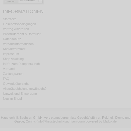
INFORMATIONEN
Startseite
Geschäftsbedingungen
Vertrag widerrufen
Widerrufsrecht & -formular
Datenschutz
Versandinformationen
Kontaktformular
Impressum
Shop Anleitung
Info's zum Pumpentausch
Versand
Zahlungsarten
FAQ
Gewindeübersicht
Altgeräteabholung gewünscht?
Umwelt und Entsorgung
Neu im Shop!
Haustechnik Sachsen GmbH, vertretungsberechtigte Geschäftsführer, Reichelt, Diemo und
Gaede, Conny,
(
info@haustechnik-sachsen.com
)
powered by
Mallux.de