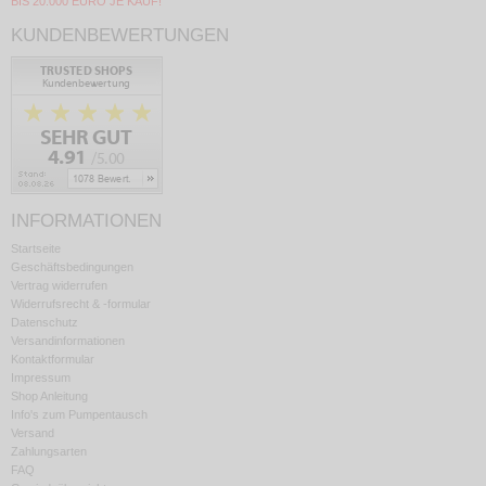
BIS 20.000 EURO JE KAUF!
KUNDENBEWERTUNGEN
INFORMATIONEN
Startseite
Geschäftsbedingungen
Vertrag widerrufen
Widerrufsrecht & -formular
Datenschutz
Versandinformationen
Kontaktformular
Impressum
Shop Anleitung
Info's zum Pumpentausch
Versand
Zahlungsarten
FAQ