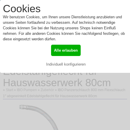
0
Cookies
Toggle
Menü
navigation
Wir benutzen Cookies, um Ihnen unsere Dienstleistung anzubieten und
unsere Seiten fortlaufend zu verbessern. Auf technisch notwendige
Cookies können Sie bei der Nutzung unseres Shops keinen Einfluß
nehmen. Für alle anderen Cookies können Sie nachfolgend festlegen, ob
IBO Panzerschlauch 800
diese eingesetzt werden dürfen.
mm Flexschlauch 1"
Alle erlauben
abgewinkelt
Individuell konfigurieren
Edelstahlgeflecht für
Hauswasserwerk 80cm
»
Start
»
IBO Pumpen
»
Zubehör
» IBO Panzerschlauch 800 mm Flexschlauch
1" abgewinkelt Edelstahlgeflecht für Hauswasserwerk 80cm