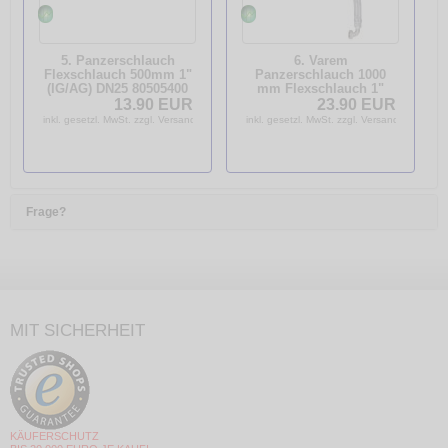
5. Panzerschlauch
6. Varem
Flexschlauch 500mm 1"
Panzerschlauch 1000
(IG/AG) DN25 80505400
mm Flexschlauch 1"
abgewinkelt für
13.90 EUR
23.90 EUR
Hauswasserwerk 100
inkl. gesetzl. MwSt. zzgl. Versandkosten
inkl. gesetzl. MwSt. zzgl. Versandkosten
cm
Frage?
MIT SICHERHEIT
KÄUFERSCHUTZ