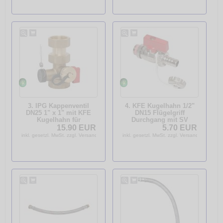
3. IPG Kappenventil
4. KFE Kugelhahn 1/2"
DN25 1" x 1" mit KFE
DN15 Flügelgriff
Kugelhahn für
Durchgang mit SV
Ausdehnungsgefäße
selbstdichtend
15.90 EUR
5.70 EUR
Heizung 80l - 1000l
vernickelt
inkl. gesetzl. MwSt. zzgl. Versandkosten
inkl. gesetzl. MwSt. zzgl. Versandkosten
Schwermodell