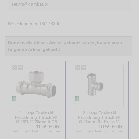
serwis@dambat.pl
Bestellnummer
: IBOPS800
Kunden die diesen Artikel gekauft haben, haben auch
folgende Artikel gekauft:
1. Hage Edelstahl
2. Hage Edelstahl
Pressfitting T-Sück 90°
Pressfitting T-Sück 90°
Ø 28/1/2"/28mm I/IG/I
Ø 28mm I/I/I Press V-
Press V-Kontur DVGW
Kontur DVGW 56410004
11.69 EUR
10.59 EUR
56430040
inkl. gesetzl. MwSt. zzgl. Versandkosten
inkl. gesetzl. MwSt. zzgl. Versandkosten