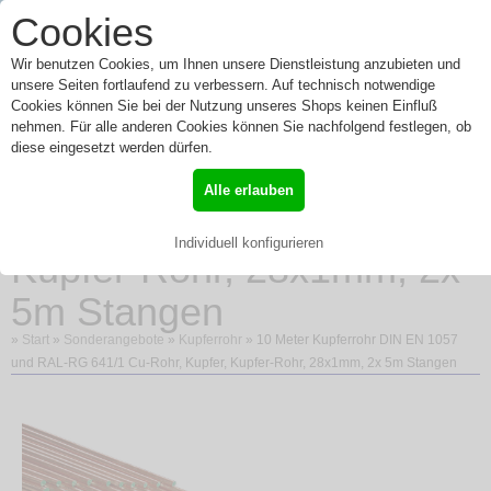
0
Cookies
Toggle
Menü
navigation
Wir benutzen Cookies, um Ihnen unsere Dienstleistung anzubieten und
unsere Seiten fortlaufend zu verbessern. Auf technisch notwendige
Cookies können Sie bei der Nutzung unseres Shops keinen Einfluß
nehmen. Für alle anderen Cookies können Sie nachfolgend festlegen, ob
10 Meter Kupferrohr DIN
diese eingesetzt werden dürfen.
EN 1057 und RAL-RG
Alle erlauben
641/1 Cu-Rohr, Kupfer,
Individuell konfigurieren
Kupfer-Rohr, 28x1mm, 2x
5m Stangen
»
Start
»
Sonderangebote
»
Kupferrohr
» 10 Meter Kupferrohr DIN EN 1057
und RAL-RG 641/1 Cu-Rohr, Kupfer, Kupfer-Rohr, 28x1mm, 2x 5m Stangen